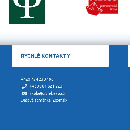
RYCHLÉ KONTAKTY
+420 734 230 190
+420 381 521 223
skola@zs-ebeso.cz
Datová schránka: 2exmsix