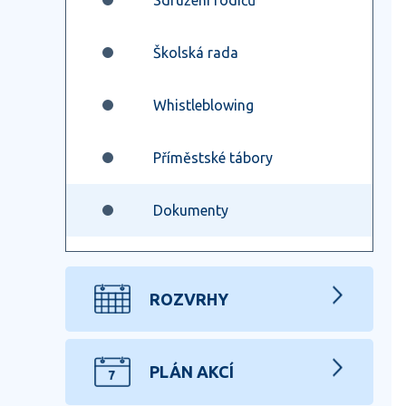
Sdružení rodičů
Školská rada
Whistleblowing
Příměstské tábory
Dokumenty
ROZVRHY
PLÁN AKCÍ