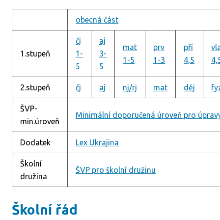
obecná část
čj
aj
mat
prv
pří
vl
1.stupeň
1-
3-
1-5
1-3
4,5
4,
5
5
2.stupeň
čj
aj
nj/rj
mat
děj
fy
ŠVP-
Minimální doporučená úroveň pro úprav
min.úroveň
Dodatek
Lex Ukrajina
Školní
ŠVP pro školní družinu
družina
Školní řád