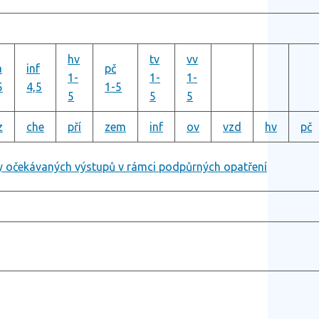
hv
tv
vv
a
inf
pč
1-
1-
1-
5
4,5
1-5
5
5
5
z
che
pří
zem
inf
ov
vzd
hv
pč
y očekávaných výstupů v rámci podpůrných opatření