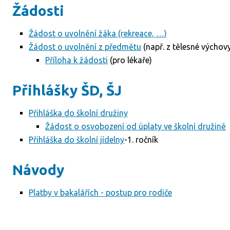
Žádosti
Žádost o uvolnění žáka (rekreace, …)
Žádost o uvolnění z předmětu
(např. z tělesné výchov
Příloha k žádosti
(pro lékaře)
Přihlášky ŠD, ŠJ
Přihláška do školní družiny
Žádost o osvobození od úplaty ve školní družině
Přihláška do školní jídelny
-1. ročník
Návody
Platby v bakalářích - postup pro rodiče