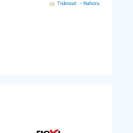
Tisknout
↑ Nahoru
další