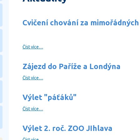
Cvičení chování za mimořádných 
Číst více…
Zájezd do Paříže a Londýna
Číst více…
Výlet "páťáků"
Číst více…
Výlet 2. roč. ZOO JIhlava
Číst více…