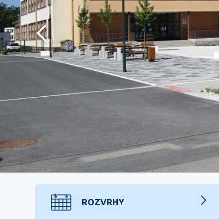
předchozí
ROZVRHY