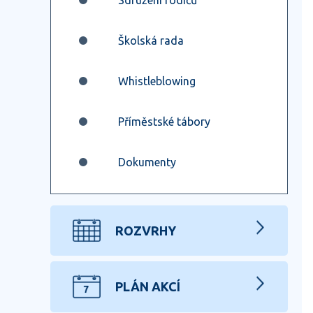
Sdružení rodičů
Školská rada
Whistleblowing
Příměstské tábory
Dokumenty
ROZVRHY
PLÁN AKCÍ