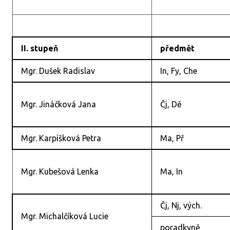
II. stupeň
předmět
Mgr. Dušek Radislav
In, Fy, Che
Mgr. Jináčková Jana
Čj, Dě
Mgr. Karpíšková Petra
Ma, Př
Mgr. Kubešová Lenka
Ma, In
Čj, Nj, vých.
Mgr. Michalčíková Lucie
poradkyně