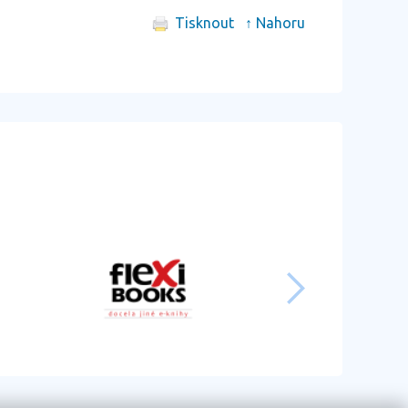
Tisknout
↑ Nahoru
další