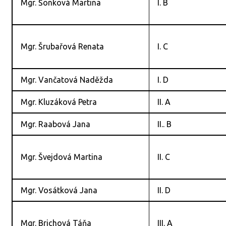
Mgr. Šonková Martina
I. B
Mgr. Šrubařová Renata
I. C
Mgr. Vančatová Naděžda
I. D
Mgr. Kluzáková Petra
II. A
Mgr. Raabová Jana
II.. B
Mgr. Švejdová Martina
II. C
Mgr. Vosátková Jana
II. D
Mgr. Brichová Táňa
III. A