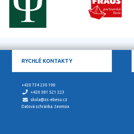
RYCHLÉ KONTAKTY
+420 734 230 190
+420 381 521 223
skola@zs-ebeso.cz
Datová schránka: 2exmsix