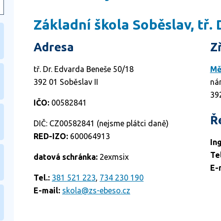
Základní škola Soběslav, tř.
Adresa
Z
tř. Dr. Edvarda Beneše 50/18
Mě
392 01 Soběslav II
ná
39
IČO:
00582841
Ř
DIČ: CZ00582841 (nejsme plátci daně)
RED-IZO:
600064913
In
Tel
datová schránka:
2exmsix
E-
Tel.:
381 521 223
,
734 230 190
E-mail:
skola@zs-ebeso.cz