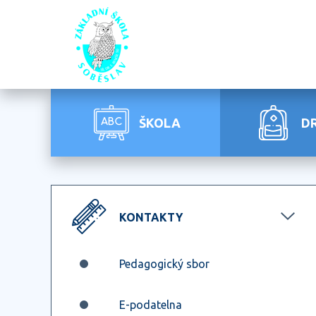
ŠKOLA
D
KONTAKTY
Pedagogický sbor
E-podatelna