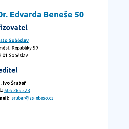
 Dr. Edvarda Beneše 50
řizovatel
sto Soběslav
městí Republiky 59
2 01 Soběslav
editel
g. Ivo Šrubař
.:
605 265 528
mail:
isrubar@zs-ebeso.cz