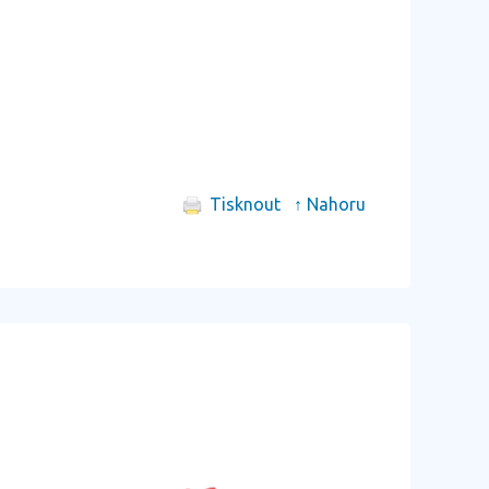
Tisknout
↑ Nahoru
další