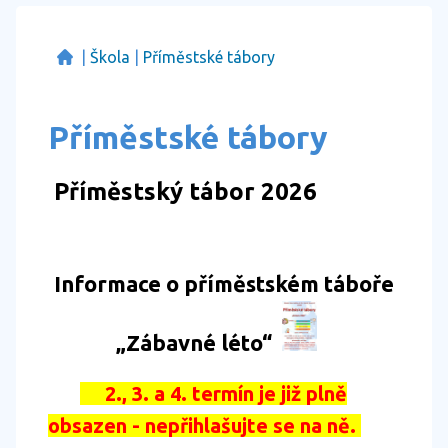
|
Škola
|
Příměstské tábory
Příměstské tábory
Příměstský tábor 2026
Informace o příměstském tábo
ře
„Zábavné léto“
2., 3. a 4. termín je již plně
obsazen - nepřihlašujte se na ně.