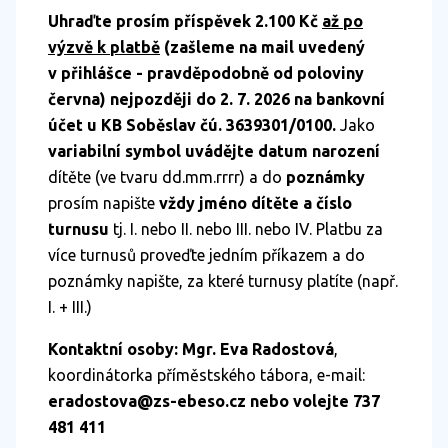
Uhraďte prosím příspěvek 2.100 Kč
až po
výzvě k platbě
(zašleme na mail uvedený
v přihlášce - pravděpodobně od poloviny
června) nejpozději do 2. 7. 2026 na bankovní
účet u KB Soběslav čú. 3639301/0100.
Jako
variabilní symbol uvádějte datum narození
dítěte (ve tvaru dd.mm.rrrr) a do
poznámky
prosím napište
vždy jméno dítěte a číslo
turnusu
tj. I. nebo II. nebo III. nebo IV. Platbu za
více turnusů proveďte jedním příkazem a do
poznámky napište, za které turnusy platíte (např.
I. + III.)
Kontaktní osoby: Mgr. Eva Radostová
,
koordinátorka příměstského tábora, e-mail:
eradostova@zs-ebeso.cz nebo volejte 737
481 411