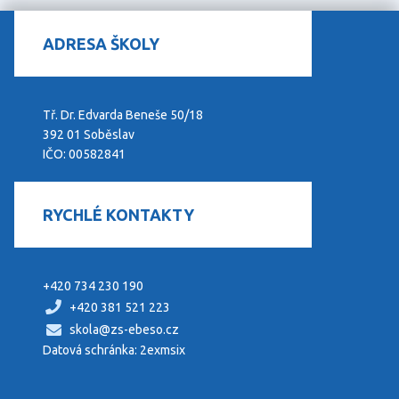
ADRESA ŠKOLY
Tř. Dr. Edvarda Beneše 50/18
392 01 Soběslav
IČO: 00582841
RYCHLÉ KONTAKTY
+420 734 230 190
+420 381 521 223
skola@zs-ebeso.cz
Datová schránka: 2exmsix