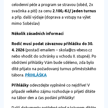
celodenní péče a program se stravou (oběd, 2x
svačinka a pití) za cenu
2.100,-Kč/ jeden turnus
a příp. další výdaje (doprava a vstupy na výlet
mimo Soběslav)
Několik zásadních informací
Rodič musí podat závaznou přihlášku
do 30.
4. 2026
(postačí emailem – skola@zs-ebeso.cz
nebo vhodit do schránky u vchodu II. stupně). Po
obdržení přihlášky Vám bude sděleno, zda bylo
dítě přijato na požadovaný turnus příměstského
tábora.
PŘIHLÁŠKA
Přihlášky
odevzdejte vyplněné co nejdříve! V
případě velkého zájmu rozhoduje o přijetí dítěte
na tábor den a čas podání přihlášky!
Další dokumenty potřebné před nástupem dítěte