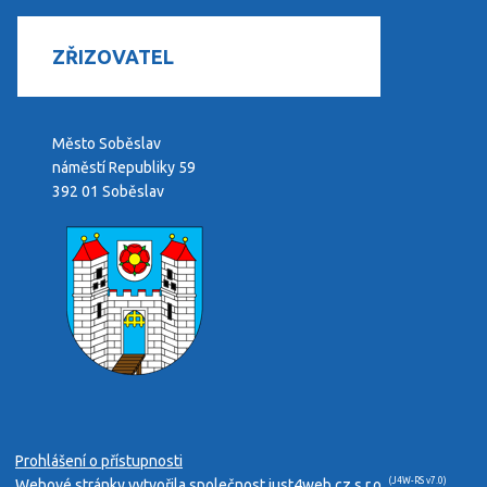
ZŘIZOVATEL
Město Soběslav
náměstí Republiky 59
392 01 Soběslav
Prohlášení o přístupnosti
(J4W-RS v7.0)
Webové stránky vytvořila společnost
just4web.cz s.r.o.