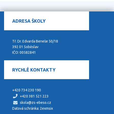
ADRESA ŠKOLY
Tř. Dr. Edvarda Beneše 50/18
392 01 Soběslav
IČO: 00582841
RYCHLÉ KONTAKTY
+420 734 230 190
+420 381 521 223
skola@zs-ebeso.cz
Datová schránka: 2exmsix