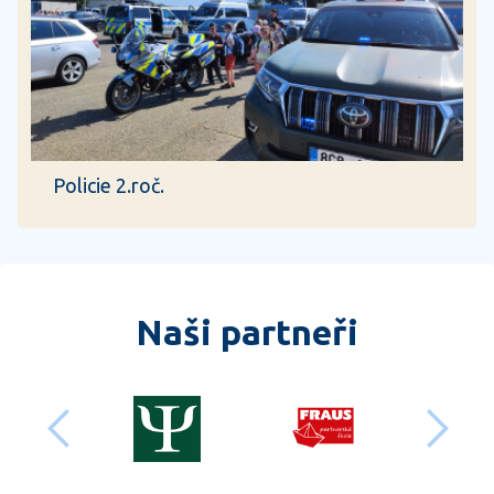
Policie 2.roč.
Naši partneři
předchozí
dalš