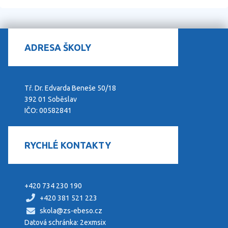
ADRESA ŠKOLY
Tř. Dr. Edvarda Beneše 50/18
392 01 Soběslav
IČO: 00582841
RYCHLÉ KONTAKTY
+420 734 230 190
+420 381 521 223
skola@zs-ebeso.cz
Datová schránka: 2exmsix