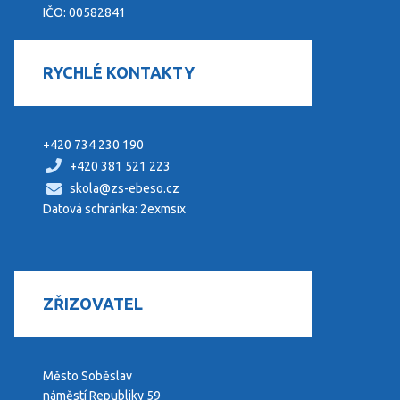
IČO: 00582841
RYCHLÉ KONTAKTY
+420 734 230 190
+420 381 521 223
skola@zs-ebeso.cz
Datová schránka: 2exmsix
ZŘIZOVATEL
Město Soběslav
náměstí Republiky 59