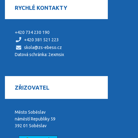
RYCHLÉ KONTAKTY
+420 734 230 190
+420 381 521 223
skola@zs-ebeso.cz
Datová schránka: 2exmsix
ZŘIZOVATEL
Město Soběslav
náměstí Republiky 59
392 01 Soběslav