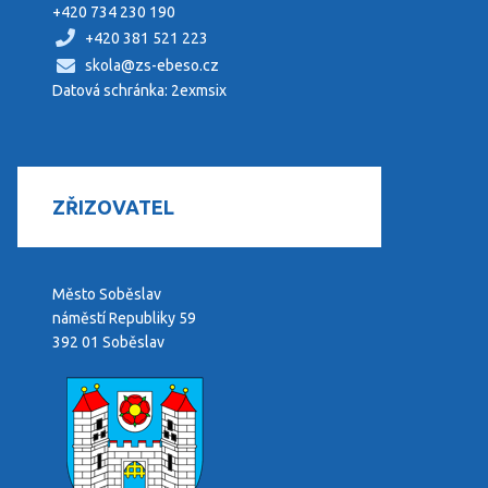
+420 734 230 190
+420 381 521 223
skola@zs-ebeso.cz
Datová schránka: 2exmsix
ZŘIZOVATEL
Město Soběslav
náměstí Republiky 59
392 01 Soběslav