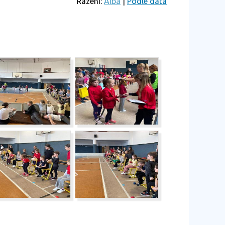
Řazení:
Alba
|
Podle data