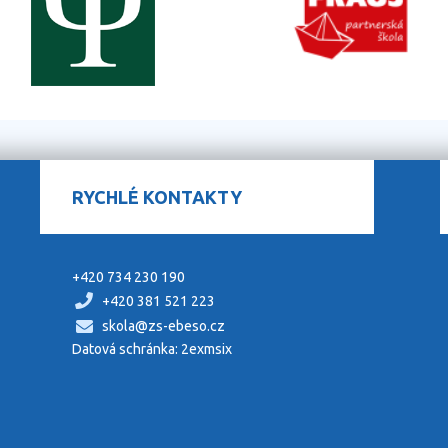
RYCHLÉ KONTAKTY
+420 734 230 190
+420 381 521 223
skola@zs-ebeso.cz
Datová schránka: 2exmsix