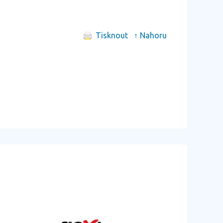
Tisknout
↑ Nahoru
další