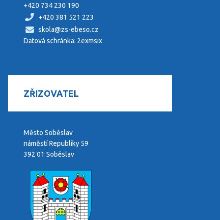
+420 734 230 190
+420 381 521 223
skola@zs-ebeso.cz
Datová schránka: 2exmsix
ZŘIZOVATEL
Město Soběslav
náměstí Republiky 59
392 01 Soběslav