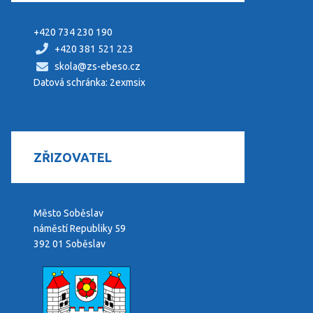
+420 734 230 190
+420 381 521 223
skola@zs-ebeso.cz
Datová schránka: 2exmsix
ZŘIZOVATEL
Město Soběslav
náměstí Republiky 59
392 01 Soběslav