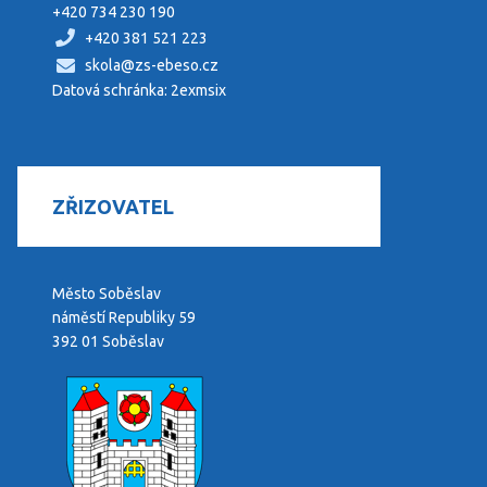
+420 734 230 190
+420 381 521 223
skola@zs-ebeso.cz
Datová schránka: 2exmsix
ZŘIZOVATEL
Město Soběslav
náměstí Republiky 59
392 01 Soběslav