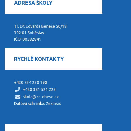
ADRESA ŠKOLY
Tř. Dr. Edvarda Beneše 50/18
392 01 Soběslav
IČO: 00582841
RYCHLÉ KONTAKTY
+420 734 230 190
+420 381 521 223
skola@zs-ebeso.cz
Datová schránka: 2exmsix