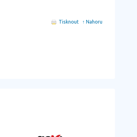
Tisknout
↑ Nahoru
další