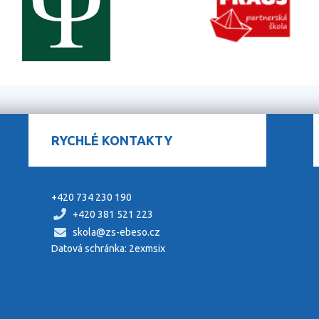
RYCHLÉ KONTAKTY
+420 734 230 190
+420 381 521 223
skola@zs-ebeso.cz
Datová schránka: 2exmsix