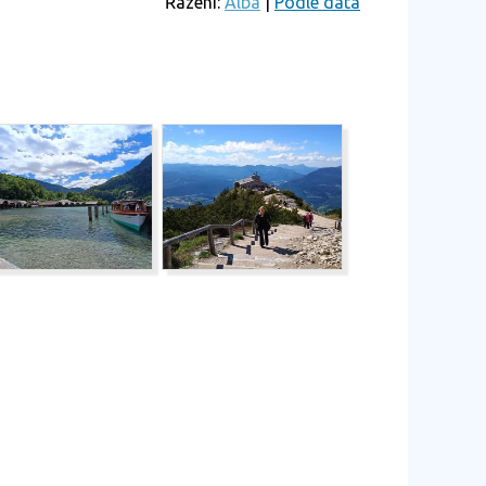
Řazení:
Alba
|
Podle data