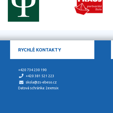
RYCHLÉ KONTAKTY
+420 734 230 190
+420 381 521 223
skola@zs-ebeso.cz
Datová schránka: 2exmsix