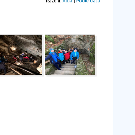
Řazení:
Alba
|
Podle data