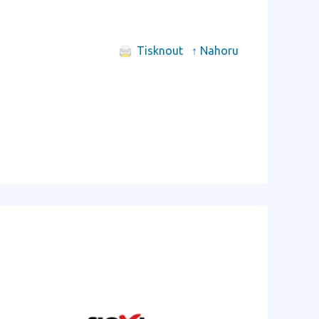
Tisknout
↑ Nahoru
další