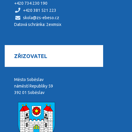
+420 734 230 190
+420 381 521 223
skola@zs-ebeso.cz
Datová schránka: 2exmsix
ZŘIZOVATEL
Město Soběslav
náměstí Republiky 59
392 01 Soběslav