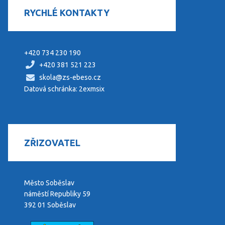
RYCHLÉ KONTAKTY
+420 734 230 190
+420 381 521 223
skola@zs-ebeso.cz
Datová schránka: 2exmsix
ZŘIZOVATEL
Město Soběslav
náměstí Republiky 59
392 01 Soběslav