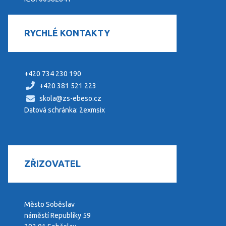
RYCHLÉ KONTAKTY
+420 734 230 190
+420 381 521 223
skola@zs-ebeso.cz
Datová schránka: 2exmsix
ZŘIZOVATEL
Město Soběslav
náměstí Republiky 59