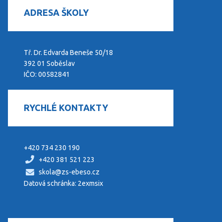
ADRESA ŠKOLY
Tř. Dr. Edvarda Beneše 50/18
392 01 Soběslav
IČO: 00582841
RYCHLÉ KONTAKTY
+420 734 230 190
+420 381 521 223
skola@zs-ebeso.cz
Datová schránka: 2exmsix