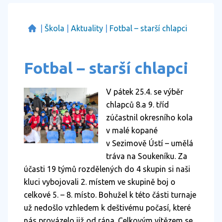
|
Škola
|
Aktuality
|
Fotbal – starší chlapci
Fotbal – starší chlapci
V pátek 25.4. se výběr
chlapců 8.a 9. tříd
zúčastnil okresního kola
v malé kopané
v Sezimově Ústí – umělá
tráva na Soukeníku. Za
účasti 19 týmů rozdělených do 4 skupin si naši
kluci vybojovali 2. místem ve skupině boj o
celkové 5. – 8. místo. Bohužel k této části turnaje
už nedošlo vzhledem k deštivému počasí, které
nás provázelo již od rána. Celkovým vítězem se