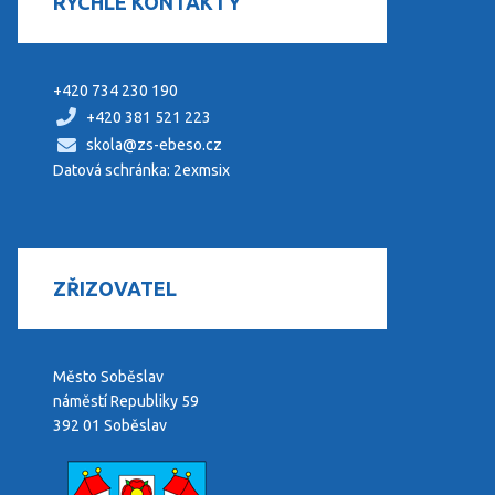
RYCHLÉ KONTAKTY
+420 734 230 190
+420 381 521 223
skola@zs-ebeso.cz
Datová schránka: 2exmsix
ZŘIZOVATEL
Město Soběslav
náměstí Republiky 59
392 01 Soběslav