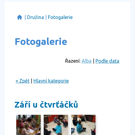
|
Družina
|
Fotogalerie
Fotogalerie
Řazení:
Alba
|
Podle data
« Zpět
|
Hlavní kategorie
Září u čtvrťáčků