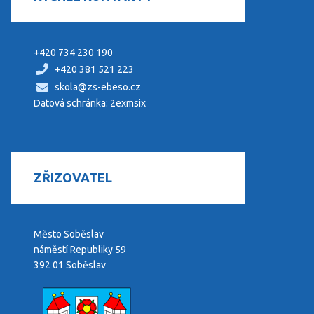
+420 734 230 190
+420 381 521 223
skola@zs-ebeso.cz
Datová schránka: 2exmsix
ZŘIZOVATEL
Město Soběslav
náměstí Republiky 59
392 01 Soběslav