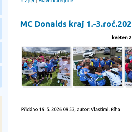
« Zpět
|
Hlavní kategorie
MC Donalds kraj 1.-3.roč.20
květen 2
Přidáno 19. 5. 2026 09.53, autor: Vlastimil Říha