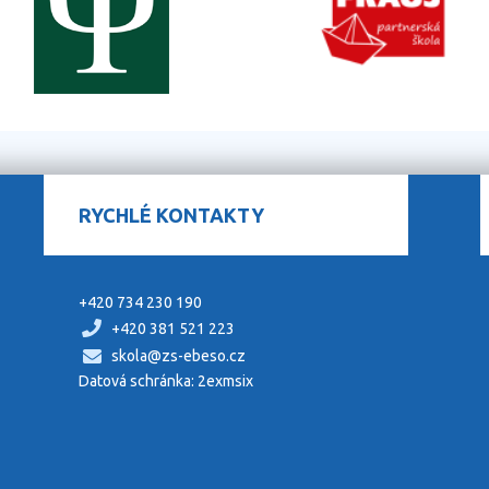
RYCHLÉ KONTAKTY
+420 734 230 190
+420 381 521 223
skola@zs-ebeso.cz
Datová schránka: 2exmsix