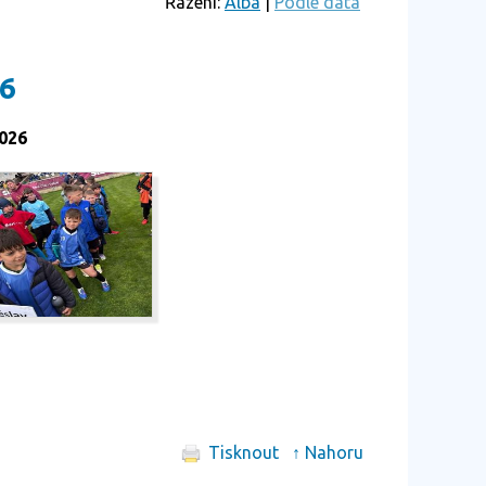
Řazení:
Alba
|
Podle data
26
026
Tisknout
↑ Nahoru