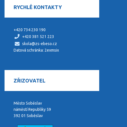
RYCHLÉ KONTAKTY
+420 734 230 190
+420 381 521 223
skola@zs-ebeso.cz
Datová schránka: 2exmsix
ZŘIZOVATEL
Město Soběslav
náměstí Republiky 59
392 01 Soběslav