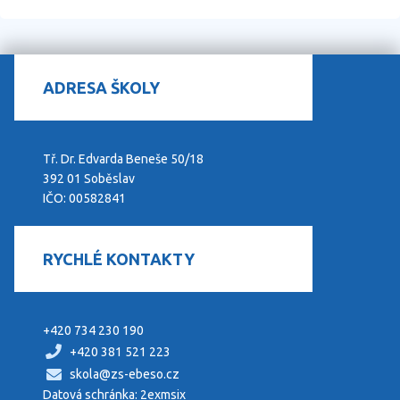
ADRESA ŠKOLY
Tř. Dr. Edvarda Beneše 50/18
392 01 Soběslav
IČO: 00582841
RYCHLÉ KONTAKTY
+420 734 230 190
+420 381 521 223
skola@zs-ebeso.cz
Datová schránka: 2exmsix