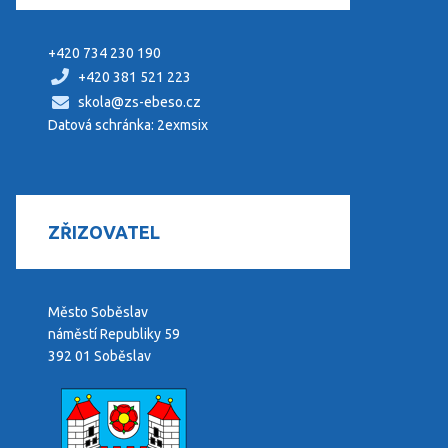
+420 734 230 190
+420 381 521 223
skola@zs-ebeso.cz
Datová schránka: 2exmsix
ZŘIZOVATEL
Město Soběslav
náměstí Republiky 59
392 01 Soběslav