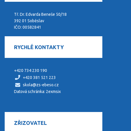
Tř. Dr. Edvarda Beneše 50/18
392 01 Soběslav
IČO: 00582841
RYCHLÉ KONTAKTY
+420 734 230 190
+420 381 521 223
skola@zs-ebeso.cz
Datová schránka: 2exmsix
ZŘIZOVATEL